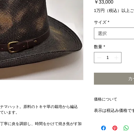
価
￥33,000
格
1万円（税込）以上
サイズ
*
選択
数量
*
カ
価格について
ナマハット。原料のトキヤ草の栽培から編込
表示は税込み価格で
ています。
丁寧に炎を調節し、時間をかけて焼き焦がす加